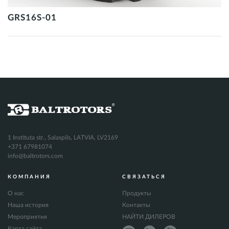
GRS16S-01
1 Instituta str., Salaspils, LATVIA, LV2169
+371 67981074
info@baltrotors.com
КОМПАНИЯ
СВЯЗАТЬСЯ
О нас
Продукты
Наша история
Контакты
Мероприятия
НАЙТИ ДИЛЕРОВ
Карта сайта