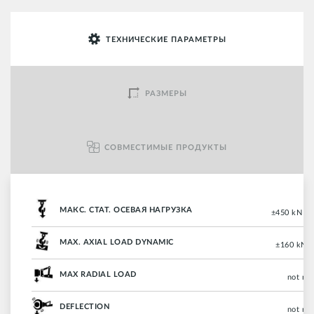
ТЕХНИЧЕСКИЕ ПАРАМЕТРЫ
РАЗМЕРЫ
СОВМЕСТИМЫЕ ПРОДУКТЫ
МАКС. СТАТ. ОСЕВАЯ НАГРУЗКА
±450 kN (±
MAX. AXIAL LOAD DYNAMIC
±160 kN (
MAX RADIAL LOAD
not re
DEFLECTION
not re