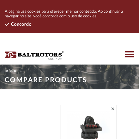
A página usa cookies para oferecer melhor conteúdo. Ao continuar a
navegar no site, você concorda com o uso de cookies.
Concordo
Início
PRODUTOS
COMPARE PRODUCTS
FALE CONOSCO
EMPRESA
DISTRIBUIDORES
INICIAR SESSÃO