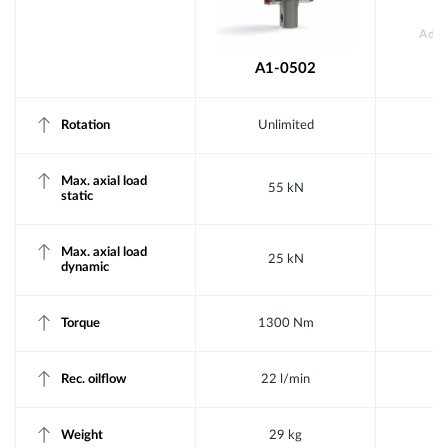
PT
Add 
A1-0502
Rotation
Unlimited
Max. axial load
55 kN
static
Max. axial load
25 kN
dynamic
Torque
1300 Nm
Rec. oilflow
22 l/min
Weight
29 kg