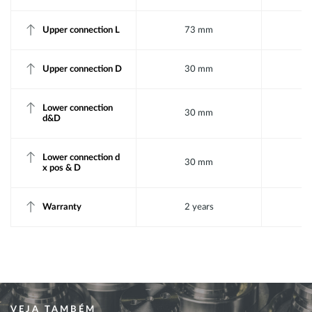
Upper connection L
73 mm
Upper connection D
30 mm
Lower connection
30 mm
d&D
Lower connection d
30 mm
x pos & D
Warranty
2 years
VEJA TAMBÉM