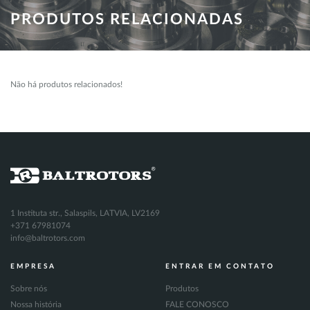
PRODUTOS RELACIONADAS
Não há produtos relacionados!
1 Instituta str., Salaspils, LATVIA, LV2169
+371 67981074
info@baltrotors.com
EMPRESA
ENTRAR EM CONTATO
Sobre nós
Produtos
Nossa história
FALE CONOSCO