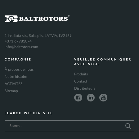
1 Instituta str., Salaspils, LATVIA, LV2169
+371 67981074
info@baltrotors.com
COMPAGNIE
VEUILLEZ COMMUNIQUER
AVEC NOUS
À propos de nous
Produits
Notre histoire
Contact
ACTIVITÉS
Distributeurs
Sitemap
SEARCH WITHIN SITE